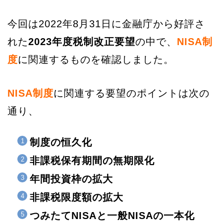
今回は2022年8月31日に金融庁から好評さ
れた
2023年度税制改正要望
の中で、
NISA制
度
に関連するものを確認しました。
NISA制度
に関連する要望のポイントは次の
通り、
制度の恒久化
非課税保有期間の無期限化
年間投資枠の拡大
非課税限度額の拡大
つみたてNISAと一般NISAの一本化