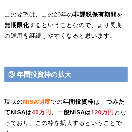
この要望は、この20年の
非課税保有期間
を
無期限化
するということなので、より長期
の運用を継続しやすくなると思います。
③ 年間投資枠の拡大
現状の
NISA制度
での
年間投資枠
は、
つみた
てNISAは
40万円
、
一般NISAは
120万円
とな
っており、この枠を拡大するということで