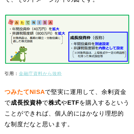
引用：
金融庁資料から抜粋
つみたてNISA
で堅実に運用して、余剰資金
で
成長投資枠
で
株式
や
ETF
を購入するという
ことができれば、個人的にはかなり理想的
な制度だなと思います。