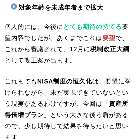
対象年齢を未成年者まで拡大
個人的には、今後に
とても期待の持てる
要
望内容でしたが、あくまでこれは
要望
で、
これから審議されて、12月に
税制改正大綱
として改正案が出ます。
これまでも
NISA制度の恒久化
は、要望に挙
げられながら、未だ実現できていないとい
う現実があるわけですが、今回は「
資産所
得倍増プラン
」という大きな後ろ盾がある
ので、少し期待して結果を待ちたいと思い
ます。