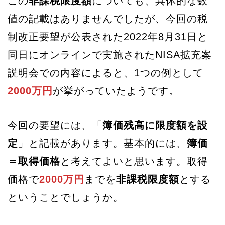
この
非課税限度額
についても、具体的な数
値の記載はありませんでしたが、今回の税
制改正要望が公表された2022年8月31日と
同日にオンラインで実施されたNISA拡充案
説明会での内容によると、1つの例として
2000万円
が挙がっていたようです。
今回の要望には、「
簿価残高に限度額を設
定
」と記載があります。基本的には、
簿価
＝取得価格
と考えてよいと思います。取得
価格で
2000万円
までを
非課税限度額
とする
ということでしょうか。