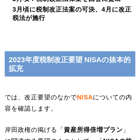
3月頃に税制改正法案の可決、4月に改正
税法が施行
2023年度税制改正要望 NISAの抜本的
拡充
では、改正要望のなかで
NISA
についての内
容を確認します。
岸田政権の掲げる「
資産所得倍増プラン
」