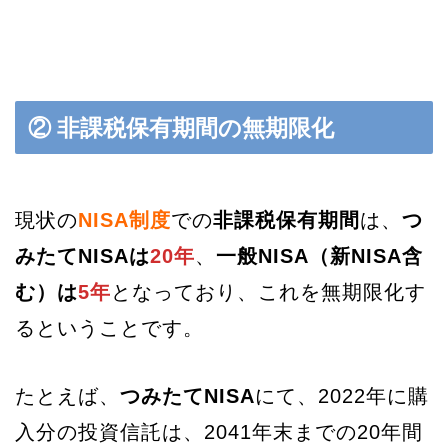
② 非課税保有期間の無期限化
現状の
NISA制度
での
非課税保有期間
は、
つ
みたてNISAは
20年
、
一般NISA（新NISA含
む）は
5年
となっており、これを無期限化す
るということです。
たとえば、
つみたてNISA
にて、2022年に購
入分の投資信託は、2041年末までの20年間